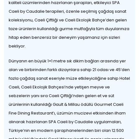
kaliteli üzümlerinden hazırlanan şarapları, etkileyici SPA
Caeli by Caudalie terapileri, özenle seçilmiş çağdaş sanat
koleksiyonu, Caeli Çiftliği ve Caeli Ekolojik Bahçe’den gelen
taze ürünlerin kullanıldığı gurme mutfağıyla tüm duyularınıza
hitap eden benzersiz bir deneyim yaşamanız için sizleri
bekliyor.
Dünyanın en büyük 1×1 metre sık dikim bağları arasında yer
alan ve birbirinden farklı dizaynlara sahip 21 odası ve 45’den
fazla çağdaş sanat eseriyle müze etkileyiciliğine sahip Hotel
Caeli, Caeli Ekolojik Bahçesi’nde yetişen meyve ve
sebzelerin yanı sıra Caeli Çiftliği’nden gelen et ve süt
ürünlerinin kullanıldığı Gault & Millau ödüllü Gourmet Caeli
Fine Dining Restaurant’ı, üzümün mucizevi etkisinden ilham
alınarak hazırlanan SPA Caeli by Caudalie uygulamaları,
Türkiye’nin en modern şaraphanelerinden biri olan 12.500