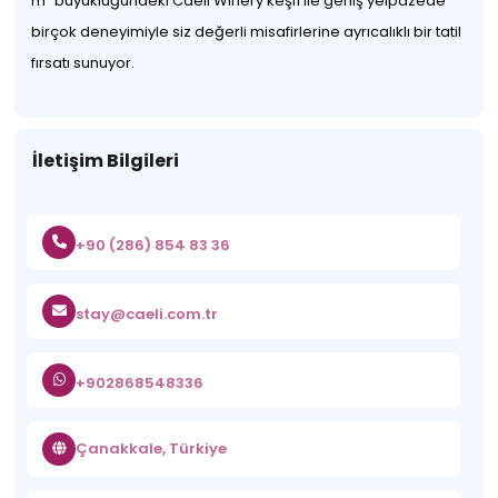
m² büyüklüğündeki Caeli Winery keşfi ile geniş yelpazede
birçok deneyimiyle siz değerli misafirlerine ayrıcalıklı bir tatil
fırsatı sunuyor.
İletişim Bilgileri
+90 (286) 854 83 36
stay@caeli.com.tr
+902868548336
Çanakkale, Türkiye