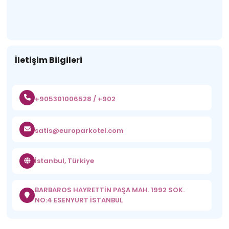
İletişim Bilgileri
+905301006528 / +902
satis@europarkotel.com
İstanbul, Türkiye
BARBAROS HAYRETTİN PAŞA MAH. 1992 SOK.
NO:4 ESENYURT İSTANBUL