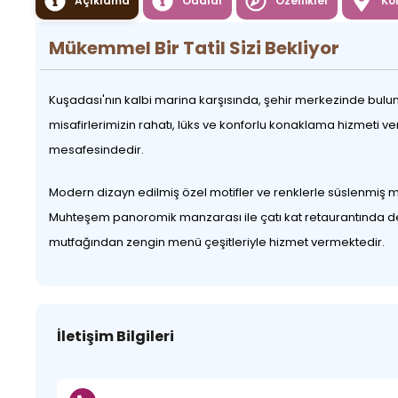
Açıklama
Odalar
Özellikler
Ko
Mükemmel Bir Tatil Sizi Bekliyor
Kuşadası'nın kalbi marina karşısında, şehir merkezinde buluna
misafirlerimizin rahatı, lüks ve konforlu konaklama hizmeti 
mesafesindedir.
Modern dizayn edilmiş özel motifler ve renklerle süslenmiş mob
Muhteşem panoromik manzarası ile çatı kat retaurantında deni
mutfağından zengin menü çeşitleriyle hizmet vermektedir.
İletişim Bilgileri