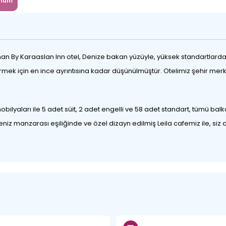
num
n By Karaaslan Inn otel, Denize bakan yüzüyle, yüksek standartlardaki 
vermek için en ince ayrıntısına kadar düşünülmüştür. Otelimiz şehir me
ilyaları ile 5 adet süit, 2 adet engelli ve 58 adet standart, tümü balk
z manzarası eşiliğinde ve özel dizayn edilmiş Leila cafemiz ile, siz d