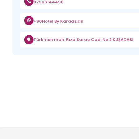
02566144490
+90Hotel By Karaaslan
Türkmen mah. Rıza Saraç Cad. No:2 KUŞADASI