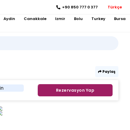
+90 850 777 0 377
Türkçe
Aydin
Canakkale
Izmir
Bolu
Turkey
Bursa
Paylaş
in
Rezervasyon Yap