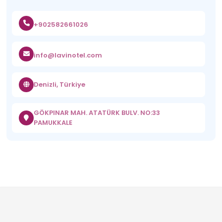
+902582661026
info@lavinotel.com
Denizli, Türkiye
GÖKPINAR MAH. ATATÜRK BULV. NO:33
PAMUKKALE