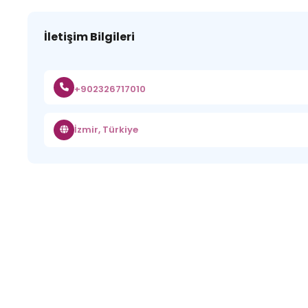
İletişim Bilgileri
+902326717010
İzmir, Türkiye