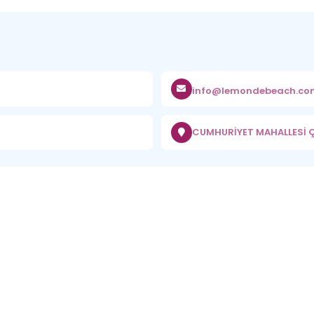
info@lemondebeach.co
CUMHURİYET MAHALLESİ ÇE