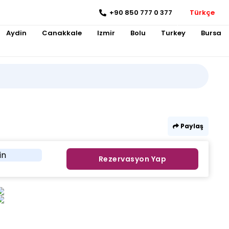
+90 850 777 0 377
Türkçe
Aydin
Canakkale
Izmir
Bolu
Turkey
Bursa
Paylaş
in
Rezervasyon Yap