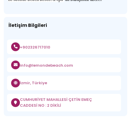
İletişim Bilgileri
+902326717010
info@lemondebeach.com
İzmir, Türkiye
CUMHURİYET MAHALLESİ ÇETİN EMEÇ
CADDESİ NO : 2 DİKİLİ