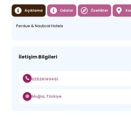
Açıklama
Odalar
Özellikler
Ko
Perdue & Nautical Hotels
İletişim Bilgileri
02526149491
Muğla, Türkiye