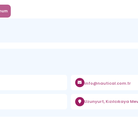
num
info@nautical.com.tr
Uzunyurt, Kızılcıkaya Me