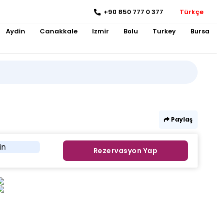
+90 850 777 0 377
Türkçe
Aydin
Canakkale
Izmir
Bolu
Turkey
Bursa
Paylaş
in
Rezervasyon Yap