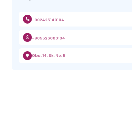
+902425140104
+905526000104
Oba, 14. Sk. No: 5