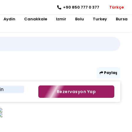
+90 850 777 0 377
Türkçe
Aydin
Canakkale
Izmir
Bolu
Turkey
Bursa
Paylaş
in
Rezervasyon Yap