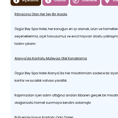
Açıklama
Odalar
Özellikler
Ko
İhtiyacınız Olan Her Şey Bir Arada
Özgür Bey Spa Hotel, her konuğun en iyi olanak, ürün ve hizmetl
seçeneklerimiz, açık havuzumuz ve evcil hayvan dostu yaklaşımım
tadını çıkarın.
Alanya'da Konforlu Mütevazı Otel Konaklama
Özgür Bey Spa Hotel Alanya'da her misafirimizin sadece bir ziyar
konfor ve sıcaklık vahası yarattık.
Kapımızdan içeri adım attığınız andan itibaren gerçek bir misaf
olağanüstü hizmet sunmaya kendini adamıştır.
Bütçenize Uygun Konforlu Oda Tipleri