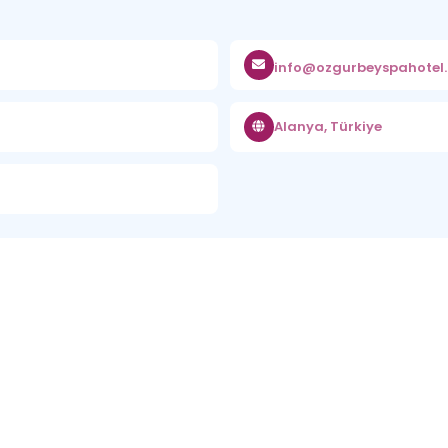
info@ozgurbeyspahotel
Alanya, Türkiye