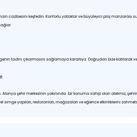
zın cazibesini keşfedin. Konforlu yataklar ve büyüleyici plaj manzarası sun
sağlar.
enin tadını çıkarmasını sağlamaya kararlıyız. Doğrudan bize katılarak vey
de
n. Alanya şehir merkezinin yakınında bir konuma sahip olan otelimiz, şehrin 
simge yapıları, restoranları, mağazaları ve eğlence etkinliklerini zahmetsi