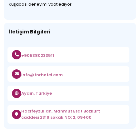
Kuşadası deneyimi vaat ediyor.
İletişim Bilgileri
+905380233511
info@tnrhotel.com
Aydın, Türkiye
Hacıfeyzullah, Mahmut Esat Bozkurt
caddesi 2319 sokak NO: 2, 09400