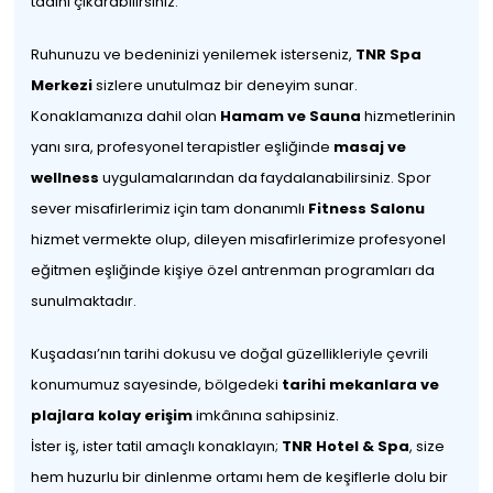
tadını çıkarabilirsiniz.
Ruhunuzu ve bedeninizi yenilemek isterseniz,
TNR Spa
Merkezi
sizlere unutulmaz bir deneyim sunar.
Konaklamanıza dahil olan
Hamam ve Sauna
hizmetlerinin
yanı sıra, profesyonel terapistler eşliğinde
masaj ve
wellness
uygulamalarından da faydalanabilirsiniz. Spor
sever misafirlerimiz için tam donanımlı
Fitness Salonu
hizmet vermekte olup, dileyen misafirlerimize profesyonel
eğitmen eşliğinde kişiye özel antrenman programları da
sunulmaktadır.
Kuşadası’nın tarihi dokusu ve doğal güzellikleriyle çevrili
konumumuz sayesinde, bölgedeki
tarihi mekanlara ve
plajlara kolay erişim
imkânına sahipsiniz.
İster iş, ister tatil amaçlı konaklayın;
TNR Hotel & Spa
, size
hem huzurlu bir dinlenme ortamı hem de keşiflerle dolu bir