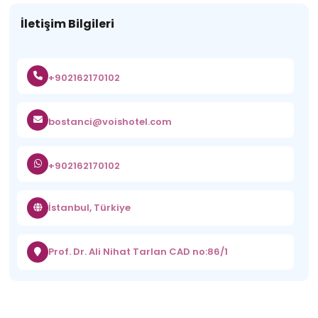
İletişim Bilgileri
+902162170102
bostanci@voishotel.com
+902162170102
İstanbul, Türkiye
Prof. Dr. Ali Nihat Tarlan CAD no:86/1